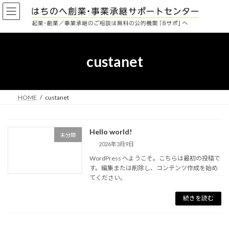
コ
ナ
ン
ビ
テ
ゲ
ン
ー
ツ
シ
へ
ョ
custanet
ス
ン
キ
に
ッ
移
プ
動
HOME
custanet
Hello world!
未分類
2026年3月9日
WordPress へようこそ。こちらは最初の投稿で
す。編集または削除し、コンテンツ作成を始め
てください。
続きを読む